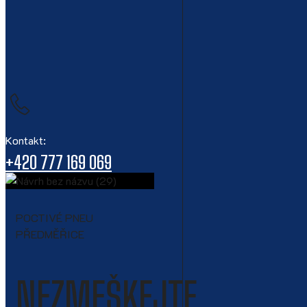
Kontakt:
+420 777 169 069
POCTIVÉ PNEU
PŘEDMĚŘICE
NEZMEŠKEJTE