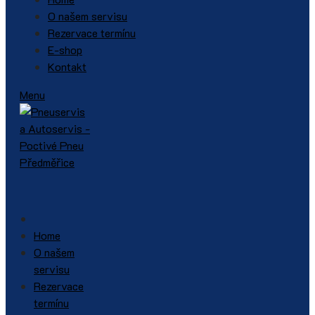
O našem servisu
Rezervace termínu
E-shop
Kontakt
Menu
Home
O našem
servisu
Rezervace
termínu